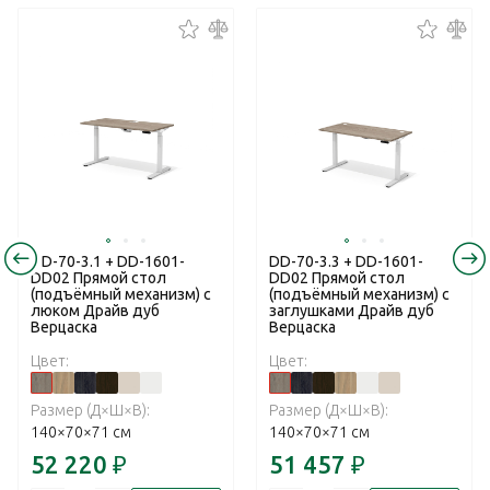
DD-70-3.1 + DD-1601-
DD-70-3.3 + DD-1601-
DD02 Прямой стол
DD02 Прямой стол
(подъёмный механизм) с
(подъёмный механизм) с
люком Драйв дуб
заглушками Драйв дуб
Верцаска
Верцаска
Цвет:
Цвет:
Размер (Д×Ш×В):
Размер (Д×Ш×В):
140×70×71 см
140×70×71 см
52 220
₽
51 457
₽