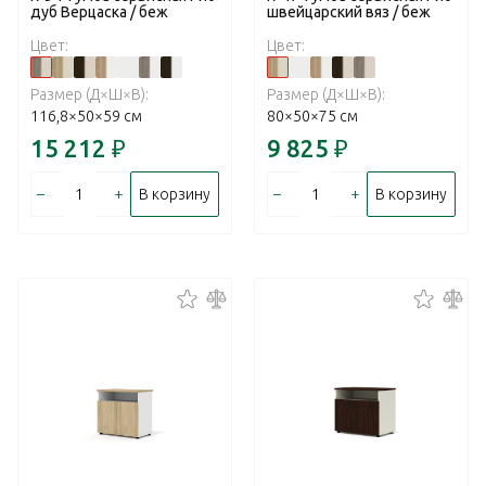
дуб Верцаска / беж
швейцарский вяз / беж
Цвет:
Цвет:
Размер (Д×Ш×В):
Размер (Д×Ш×В):
116,8×50×59 см
80×50×75 см
15 212
₽
9 825
₽
–
+
–
+
В корзину
В корзину