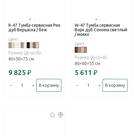
R-47 Тумба сервисная Рио
W-47 Тумба сервисная
дуб Верцаска / беж
Ворк дуб Сонома светлый
/ мокко
Цвет:
Цвет:
Размер (Д×Ш×В):
Размер (Д×Ш×В):
80×50×75 см
80×60×55 см
9 825
₽
5 611
₽
–
+
–
+
В корзину
В корзину