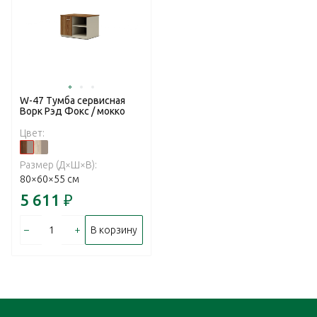
W-47 Тумба сервисная
Ворк Рэд Фокс / мокко
Цвет:
Размер (Д×Ш×В):
80×60×55 см
5 611
₽
–
+
В корзину