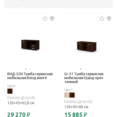
БНД-32N Тумба сервисная
Gr-31 Тумба сервисная
мобильная Бонд венге
мобильная Гранд орех
темный
Цвет:
Цвет:
Размер (Д×Ш×В):
Размер (Д×Ш×В):
120×45×62,8 см
120×45×60 см
29 270
₽
15 885
₽