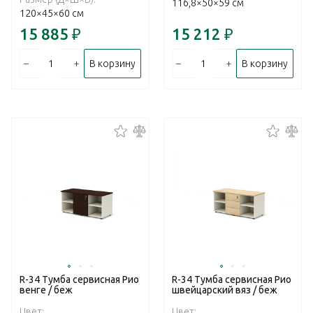
116,8×50×59 см
120×45×60 см
15 885
₽
15 212
₽
–
+
–
+
В корзину
В корзину
R-34 Тумба сервисная Рио
R-34 Тумба сервисная Рио
венге / беж
швейцарский вяз / беж
Цвет:
Цвет: