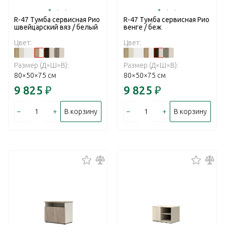
R-47 Тумба сервисная Рио
R-47 Тумба сервисная Рио
швейцарский вяз / белый
венге / беж
Цвет:
Цвет:
Размер (Д×Ш×В):
Размер (Д×Ш×В):
80×50×75 см
80×50×75 см
9 825
₽
9 825
₽
–
+
–
+
В корзину
В корзину