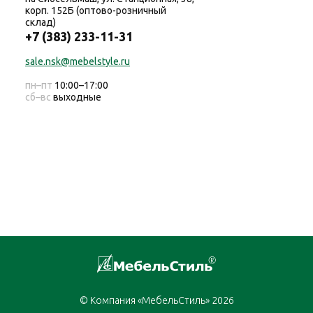
корп. 152Б (оптово-розничный
склад)
+7 (383) 233-11-31
sale.nsk@mebelstyle.ru
пн–пт
10:00–17:00
сб–вс
выходные
© Компания «МебельСтиль» 2026