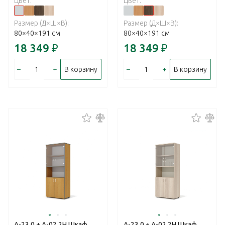
Цвет:
Цвет:
Размер (Д×Ш×В):
Размер (Д×Ш×В):
80×40×191 см
80×40×191 см
18 349
₽
18 349
₽
–
+
–
+
В корзину
В корзину
А-23.0 + А-02.2Н Шкаф
А-23.0 + А-02.2Н Шкаф