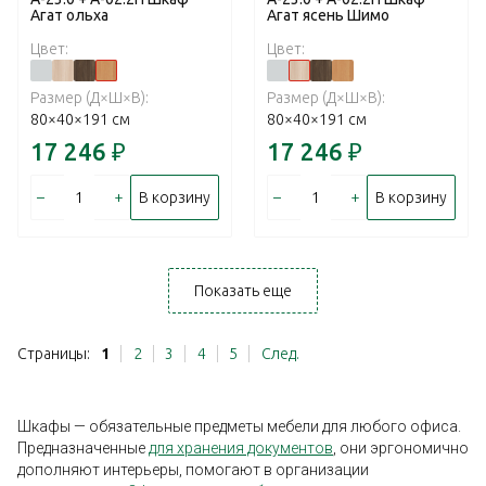
Агат ольха
Агат ясень Шимо
Цвет:
Цвет:
Размер (Д×Ш×В):
Размер (Д×Ш×В):
80×40×191 см
80×40×191 см
17 246
₽
17 246
₽
–
+
–
+
В корзину
В корзину
Показать еще
Страницы:
1
2
3
4
5
След.
Шкафы — обязательные предметы мебели для любого офиса.
Предназначенные
для хранения документов
, они эргономично
дополняют интерьеры, помогают в организации