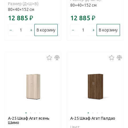
Размер (Д×Ш×В):
80×40×152 см
80×40×152 см
12 885
₽
12 885
₽
–
+
–
+
В корзину
В корзину
А-25 Шкаф Агат ясень
А-25 Шкаф Агат Палдао
Шимо
Цвет: