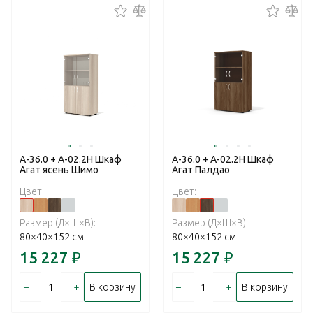
А-36.0 + А-02.2Н Шкаф
А-36.0 + А-02.2Н Шкаф
Агат ясень Шимо
Агат Палдао
Цвет:
Цвет:
Размер (Д×Ш×В):
Размер (Д×Ш×В):
80×40×152 см
80×40×152 см
15 227
₽
15 227
₽
–
+
–
+
В корзину
В корзину