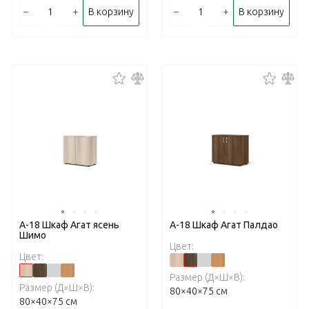
–
+
–
+
В корзину
В корзину
А-18 Шкаф Агат ясень
А-18 Шкаф Агат Палдао
Шимо
Цвет:
Цвет:
Размер (Д×Ш×В):
Размер (Д×Ш×В):
80×40×75 см
80×40×75 см