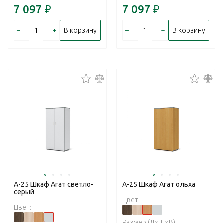
7 097
₽
7 097
₽
–
+
–
+
В корзину
В корзину
А-25 Шкаф Агат светло-
А-25 Шкаф Агат ольха
серый
Цвет:
Цвет:
Размер (Д×Ш×В):