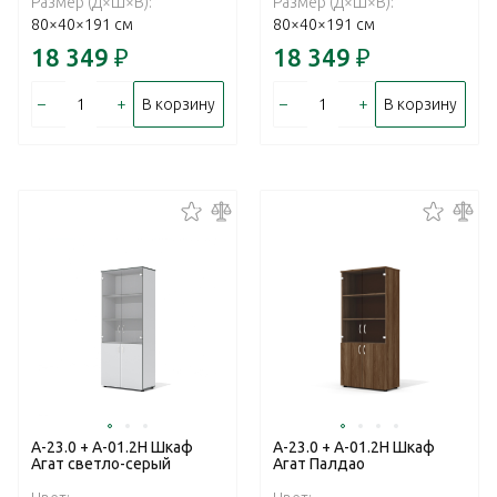
Размер (Д×Ш×В):
Размер (Д×Ш×В):
80×40×191 см
80×40×191 см
18 349
₽
18 349
₽
–
+
–
+
В корзину
В корзину
А-23.0 + А-01.2Н Шкаф
А-23.0 + А-01.2Н Шкаф
Агат светло-серый
Агат Палдао