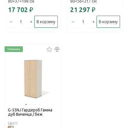
80×37×198 см
80×56×217 см
17 702
₽
21 297
₽
–
+
–
+
В корзину
В корзину
Новинка
G-55NJ Гардероб Гамма
дуб Виченца / беж
Цвет: