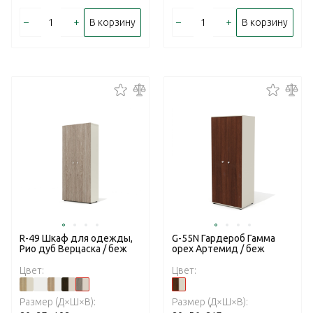
–
+
–
+
В корзину
В корзину
R-49 Шкаф для одежды,
G-55N Гардероб Гамма
Рио дуб Верцаска / беж
орех Артемид / беж
Цвет:
Цвет:
Размер (Д×Ш×В):
Размер (Д×Ш×В):