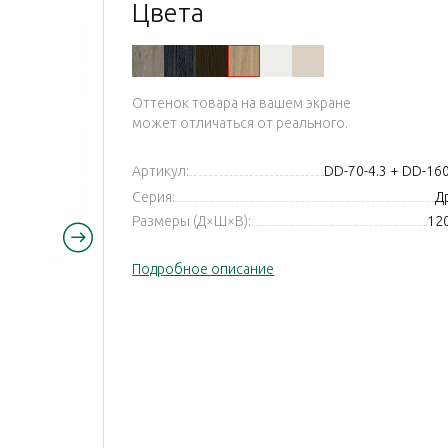
Цвета
ь
царский вяз
белый
йв беж
Оттенок товара на вашем экране
может отличаться от реального.
Артикул:
DD-70-4.3 + DD-1
Серия:
Др
Размеры (Д×Ш×В):
12
Подробное описание