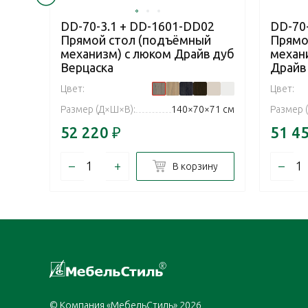
DD-70-3.1 + DD-1601-DD02
DD-70
Прямой стол (подъёмный
Прямо
механизм) с люком Драйв дуб
механ
Верцаска
Драйв
Цвет:
Цвет:
Размер (Д×Ш×В):
140×70×71 см
Размер 
52 220
₽
51 4
–
+
–
В корзину
© Компания «МебельСтиль» 2026