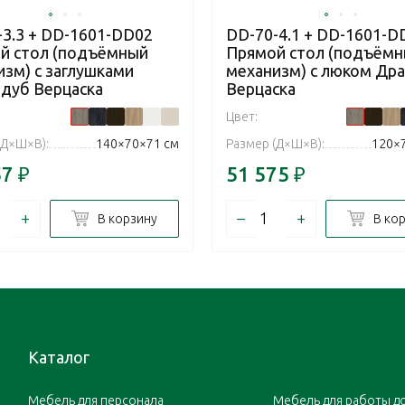
-3.3 + DD-1601-DD02
DD-70-4.1 + DD-1601-D
й стол (подъёмный
Прямой стол (подъём
изм) с заглушками
механизм) с люком Дра
 дуб Верцаска
Верцаска
Цвет:
(Д×Ш×В):
140×70×71 см
Размер (Д×Ш×В):
120×
57
₽
51 575
₽
+
–
+
В корзину
В ко
Каталог
Мебель для персонала
Мебель для работы д