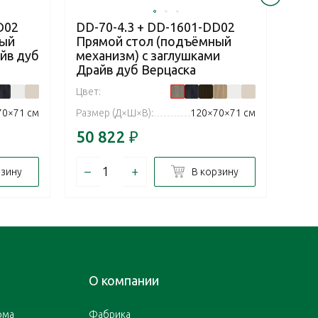
D02
DD-70-4.3 + DD-1601-DD02
DD-
ный
Прямой стол (подъёмный
Пря
йв дуб
механизм) с заглушками
мех
Драйв дуб Верцаска
Дра
Цвет:
Цвет:
70×71 см
Размер (Д×Ш×В):
120×70×71 см
Разм
50 822
₽
52 
–
+
–
рзину
В корзину
О компании
ома
Фабрика