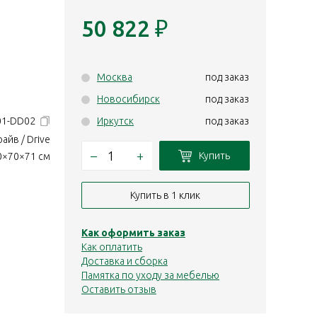
50 822
₽
Москва
под заказ
Новосибирск
под заказ
601-DD02
Иркутск
под заказ
айв / Drive
–
+
Купить
0×70×71 см
Купить в 1 клик
Как оформить заказ
Как оплатить
Доставка и сборка
Памятка по уходу за мебелью
Оставить отзыв