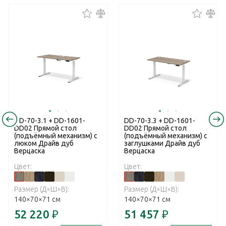
DD-70-3.1 + DD-1601-
DD-70-3.3 + DD-1601-
DD02 Прямой стол
DD02 Прямой стол
(подъёмный механизм) с
(подъёмный механизм) с
люком Драйв дуб
заглушками Драйв дуб
Верцаска
Верцаска
Цвет:
Цвет:
Размер (Д×Ш×В):
Размер (Д×Ш×В):
140×70×71 см
140×70×71 см
52 220
₽
51 457
₽