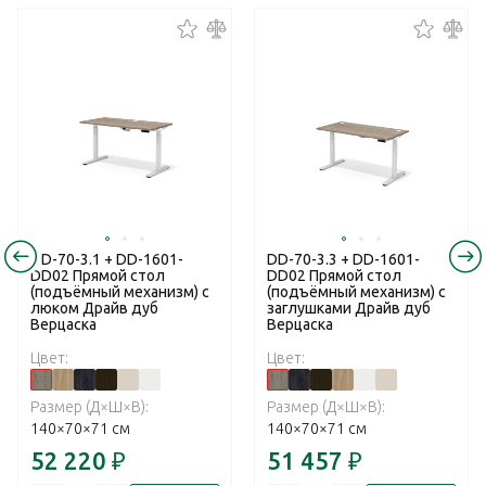
DD-70-3.1 + DD-1601-
DD-70-3.3 + DD-1601-
DD02 Прямой стол
DD02 Прямой стол
(подъёмный механизм) с
(подъёмный механизм) с
люком Драйв дуб
заглушками Драйв дуб
Верцаска
Верцаска
Цвет:
Цвет:
Размер (Д×Ш×В):
Размер (Д×Ш×В):
140×70×71 см
140×70×71 см
52 220
₽
51 457
₽