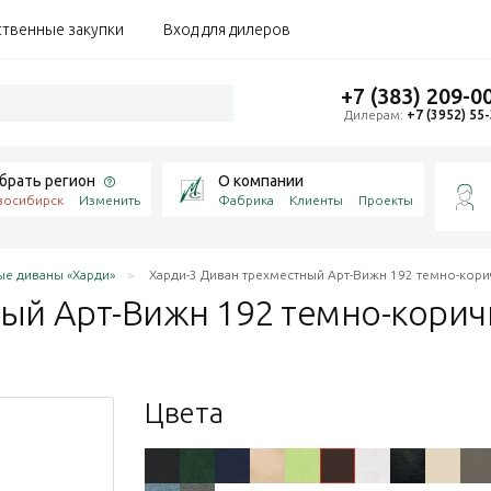
ственные закупки
Вход для дилеров
+7 (383) 209-0
Дилерам:
+7 (3952) 55
брать регион
О компании
восибирск
Изменить
Фабрика
Клиенты
Проекты
е диваны «Харди»
Харди-3 Диван трехместный Арт-Вижн 192 темно-кор
ный Арт-Вижн 192
темно-кори
Цвета
коричневый
1 бежевый
s 230 коричневый