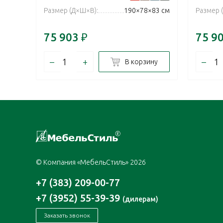
Размер (Д×Ш×В):
190×78×83 см
Размер 
75 903
₽
75 9
–
+
–
В корзину
© Компания «МебельСтиль» 2026
+7 (383) 209-00-77
+7 (3952) 55-39-39
(дилерам)
Заказать звонок