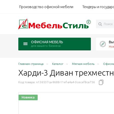
Производство офисной мебели
Тендеры и государ
Вы
ОФИСНАЯ МЕБЕЛЬ
для вашего бизнеса
Но
Главная страница
Каталог
Мягкая мебель
Офисны
Харди-3 Диван трехмест
Код товара:
n136537ca-9688-11ef-a4a4-3cecef8ca756
Новинка
rt-Vision 101 черный
 / Art-Vision 104 темно-зеленый
ижн / Art-Vision 106 тёмно-синий
рт-Вижн / Art-Vision 124 бежевый
м Арт-Вижн / Art-Vision 179 салатовый
х83 см Арт-Вижн / Art-Vision 192 темно-коричневый
х78х83 см Бум айс / Boom ice белый
 190х78х83 см Бум миднайт / Boom midnight черный
ест. 190х78х83 см Бум милк / Boom milk бежевый
3-мест. 190х78х83 см Бум стоун / Boom stone серо-
ан 3-мест. 190х78х83 см букле Кларинс / Clarins 13
 Диван 3-мест. 190х78х83 см букле Кларинс / Clarin