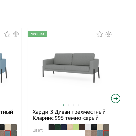
Новинка
Новинк
стный
Харди-3 Диван трехместный
Хар
Кларинс 995 темно-серый
Бум
Цвет:
Цвет: