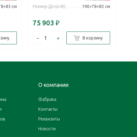
78×83 см
Размер (Д×Ш×В):
190×78×83 см
Разм
75 903
₽
75 
–
+
–
рзину
В корзину
О компании
ома
Фабрика
и
Контакты
ров
Реквизиты
Новости