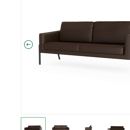
с / Clarins 792 синий
аринс / Clarins 995 темно-серый