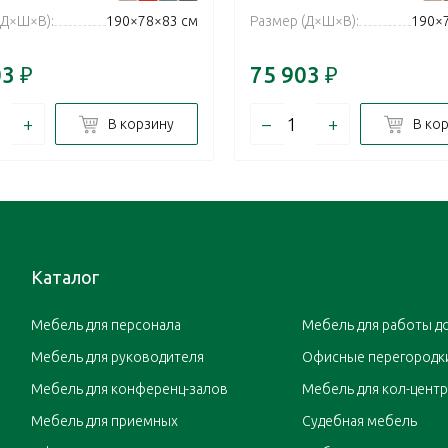
(Д×Ш×В):
190×78×83 см
Размер (Д×Ш×В):
190×
03
₽
75 903
₽
+
–
+
В корзину
В ко
Каталог
Мебель для персонала
Мебель для работы д
Мебель для руководителя
Офисные перегородк
Мебель для конференц-залов
Мебель для кол-цент
Мебель для приемных
Судебная мебель