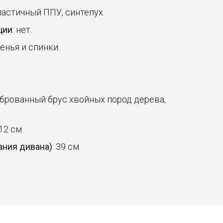
ластичный ППУ, синтепух.
ции
: нет.
денья и спинки.
иброванный брус хвойных пород дерева,
 12 см.
ания дивана)
: 39 см.