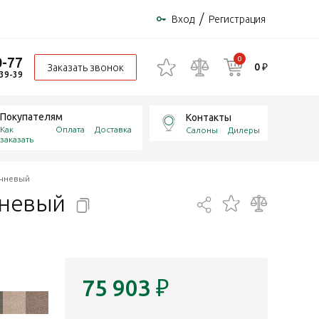
/
Вход
Регистрация
0-77
0
0 ₽
Заказать звонок
-39-39
Покупателям
Контакты
Как
Оплата
Доставка
Салоны
Дилеры
заказать
ичневый
чневый
75 903
₽