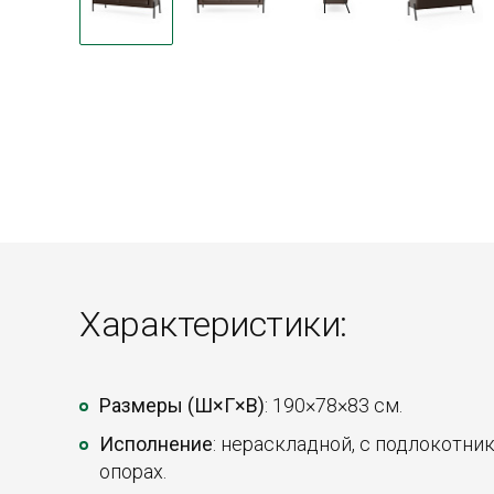
Характеристики:
Размеры (Ш×Г×В)
: 190×78×83 см.
Исполнение
: нераскладной, с подлокотни
опорах.