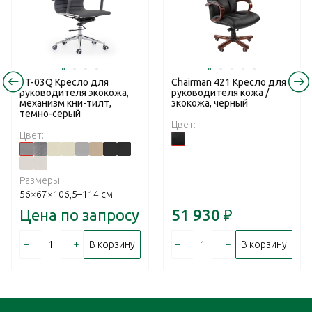
RT-03Q Кресло для
Chairman 421 Кресло для
руководителя экокожа,
руководителя кожа /
механизм кни-тилт,
экокожа, черный
темно-серый
Цвет:
Цвет:
Размеры:
56×67×106,5–114 см
Цена по запросу
51 930
₽
–
+
–
+
В корзину
В корзину