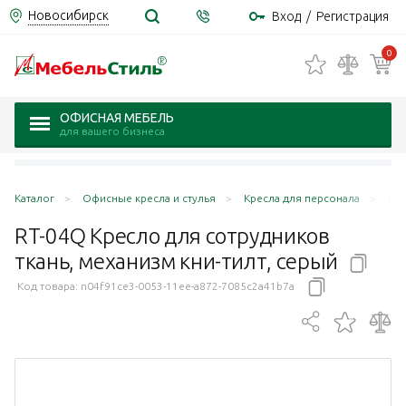
Новосибирск
Вход
/
Регистрация
0
ОФИСНАЯ МЕБЕЛЬ
для вашего бизнеса
Каталог
Офисные кресла и стулья
Кресла для персонала
RT-
RT-04Q Кресло для сотрудников
ткань, механизм кни-тилт,
серый
Код товара:
n04f91ce3-0053-11ee-a872-7085c2a41b7a