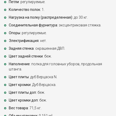
Петли
: регулируемые.
Количество полок
: 1.
Нагрузка на полку (распределенная)
: до 30 кг.
Соединительная фурнитура
: эксцентриковая стяжка.
Опоры
: регулируемые.
Электрификация
: нет.
Задняя стенка
: окрашенная ДВП.
Цвет задней стенки
: беж.
Наполнение
: полка для головных уборов, продольная
штанга.
Цвет плиты
: дуб Верцаска N.
Цвет кромки
: Дуб Верцаска.
Цвет плиты доп
: беж.
Цвет кромки доп
: беж.
Вес товара
: 71,5 кг.
Объем упаковки
: 0,151 м
.
3