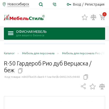
Новосибирск
Вход
/
Регистрация
0
ОФИСНАЯ МЕБЕЛЬ
для вашего бизнеса
Каталог
Мебель для персонала
Мебель для персонала Рио / Rio 
R-50 Гардероб Рио дуб Верцаска /
беж
Код товара:
n843f6e05-dae4-11ea-9e0b-0492265c9448