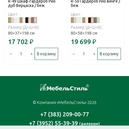
R-49 Шкаф-гардероб Рио
R-50 Гардероб Рио венге /
дуб Верцаска / беж
беж
Цвет:
Цвет:
Размер (Д×Ш×В):
Размер (Д×Ш×В):
80×37×198 см
80×58×198 см
17 702
₽
19 699
₽
–
+
–
+
В корзину
В корзину
© Компания «МебельСтиль» 2026
+7 (383) 209-00-77
+7 (3952) 55-39-39
(дилерам)