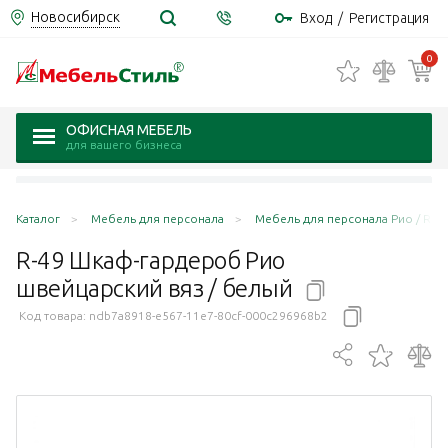
Новосибирск
Вход
/
Регистрация
0
ОФИСНАЯ МЕБЕЛЬ
для вашего бизнеса
Каталог
Мебель для персонала
Мебель для персонала Рио / Rio 
R-49 Шкаф-гардероб Рио
швейцарский вяз /
белый
Код товара:
ndb7a8918-e567-11e7-80cf-000c296968b2