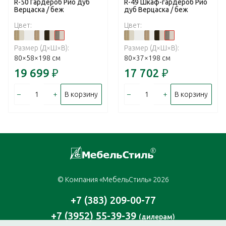
R-50 Гардероб Рио дуб
R-49 Шкаф-гардероб Рио
Верцаска / беж
дуб Верцаска / беж
Цвет:
Цвет:
Размер (Д×Ш×В):
Размер (Д×Ш×В):
80×58×198 см
80×37×198 см
19 699
₽
17 702
₽
–
+
–
+
В корзину
В корзину
© Компания «МебельСтиль» 2026
+7 (383) 209-00-77
+7 (3952) 55-39-39
(дилерам)