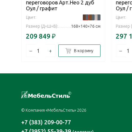
переговоров Арт.Нео 2 дуб
перег
Оул / графит
Оул / 
Цвет:
Цвет:
Размер (Д×Ш×В):
168×140×76 см
Размер 
209 849
₽
297 
–
+
–
В корзину
© Компания «МебельСтиль» 2026
+7 (383) 209-00-77
+7 (3952) 55-39-39