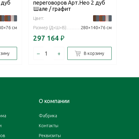
 дуб
переговоров Арт.Нео 2 дуб
пер
Шале / графит
Шал
Цвет:
Цвет:
40×76 см
Размер (Д×Ш×В):
280×140×76 см
Разм
297 164
₽
212
–
+
–
рзину
В корзину
О компании
ома
Фабрика
и
Контакты
ров
Реквизиты