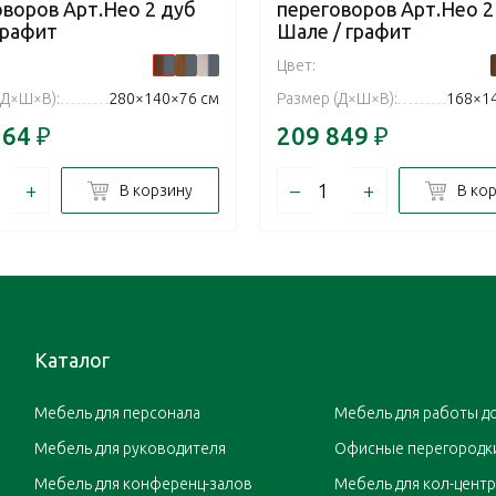
оворов Арт.Нео 2 дуб
переговоров Арт.Нео 2
графит
Шале / графит
Цвет:
(Д×Ш×В):
280×140×76 см
Размер (Д×Ш×В):
168×1
164
₽
209 849
₽
+
–
+
В корзину
В ко
Каталог
Мебель для персонала
Мебель для работы д
Мебель для руководителя
Офисные перегородк
Мебель для конференц-залов
Мебель для кол-цент