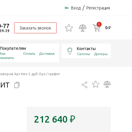
/
Вход
Регистрация
0-77
0
0 ₽
Заказать звонок
-39-39
Покупателям
Контакты
Как
Оплата
Доставка
Салоны
Дилеры
заказать
оворов Арт.Нео 2 дуб Оул / графит
фит
212 640
₽