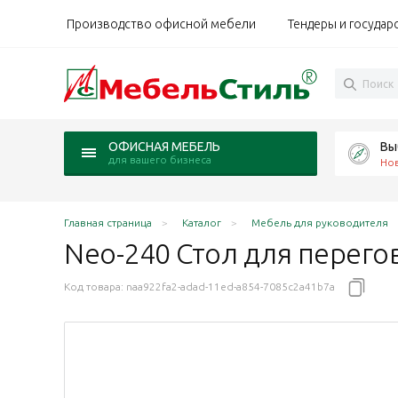
Производство офисной мебели
Тендеры и государ
Вы
ОФИСНАЯ МЕБЕЛЬ
для вашего бизнеса
Но
Главная страница
Каталог
Мебель для руководителя
Neo-240 Стол для перегов
Код товара:
naa922fa2-adad-11ed-a854-7085c2a41b7a
 II / Art.Neo II дуб Оул/графит
.Нео II / Art.Neo II дуб Шале/графит
Арт.Нео II / Art.Neo II дуб Фрост/графит