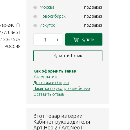
Москва
под заказ
Новосибирск
под заказ
Neo-240
Иркутск
под заказ
 / Art.Neo II
–
+
Купить
×120×76 см
РОССИЯ
Купить в 1 клик
Как оформить заказ
Как оплатить
Доставка и сборка
Памятка по уходу за мебелью
Оставить отзыв
Этот товар из серии
Кабинет руководителя
Арт.Нео 2 / Art.Neo II