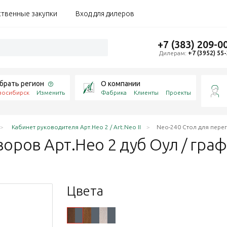
ственные закупки
Вход для дилеров
+7 (383) 209-0
Дилерам:
+7 (3952) 55
брать регион
О компании
восибирск
Изменить
Фабрика
Клиенты
Проекты
Кабинет руководителя Арт.Нео 2 / Art.Neo II
Neo-240 Стол для перег
оров Арт.Нео 2 дуб Оул /
гра
Цвета