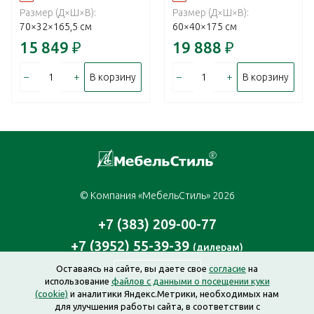
Размер (Д×Ш×В):
Размер (Д×Ш×В):
70×32×165,5 см
60×40×175 см
15 849
₽
19 888
₽
–
+
–
+
В корзину
В корзину
© Компания «МебельСтиль» 2026
+7 (383) 209-00-77
+7 (3952) 55-39-39
(дилерам)
Оставаясь на сайте, вы даете свое
согласие
на
Заказать звонок
использование
файлов с данными о посещении куки
(cookie)
и аналитики Яндекс.Метрики, необходимых нам
для улучшения работы сайта, в соответствии с