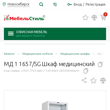
Новосибирск
Вход
/
Регистрация
0
ОФИСНАЯ МЕБЕЛЬ
для вашего бизнеса
Каталог
Медицинская мебель
Медицинские шкафы
МД 1 16
МД 1 1657/SG Шкаф
медицинский
Код товара:
n7b317f65-0a6c-11e9-80e3-005056980e61