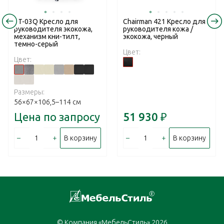
RT-03Q Кресло для
Chairman 421 Кресло для
руководителя экокожа,
руководителя кожа /
механизм кни-тилт,
экокожа, черный
темно-серый
Цвет:
Цвет:
Размеры:
56×67×106,5–114 см
Цена по запросу
51 930
₽
–
+
–
+
В корзину
В корзину
© Компания «МебельСтиль» 2026