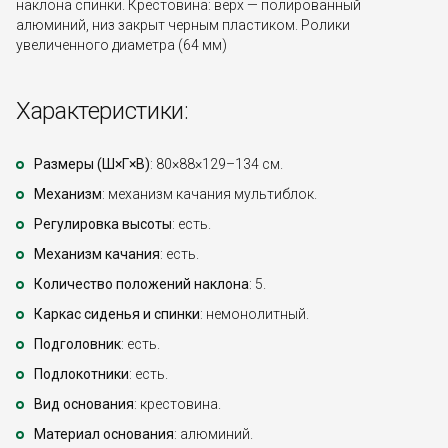
наклона спинки. Крестовина: верх — полированный
алюминий, низ закрыт черным пластиком. Ролики
увеличенного диаметра (64 мм)
Характеристики:
Размеры (Ш×Г×В)
: 80×88×129–134 см.
Механизм
: механизм качания мультиблок.
Регулировка высоты
: есть.
Механизм качания
: есть.
Количество положений наклона
: 5.
Каркас сиденья и спинки
: немонолитный.
Подголовник
: есть.
Подлокотники
: есть.
Вид основания
: крестовина.
Материал основания
: алюминий.