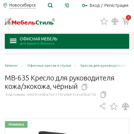
Новосибирск
Вход
/
Регистрация
0
ОФИСНАЯ МЕБЕЛЬ
для вашего бизнеса
Каталог
Офисные кресла и стулья
Кресла для руководителей
MB-635 Кресло для руководителя
кожа/экокожа,
чёрный
Код товара:
n642b1e08-a7b3-11ef-a4a4-3cecef8ca756
Новинка