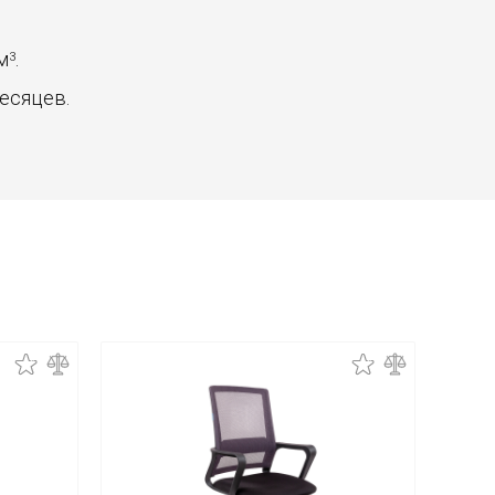
 м
.
3
месяцев.