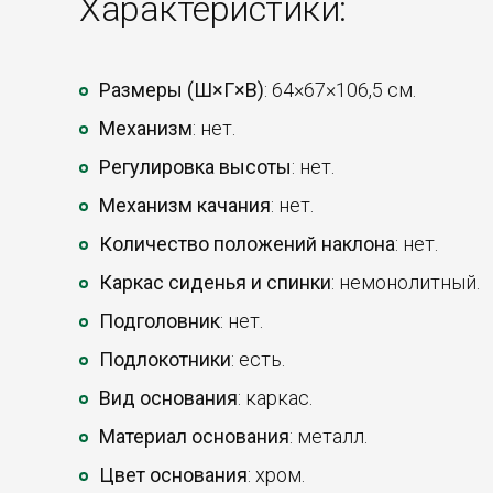
Характеристики:
Размеры (Ш×Г×В)
: 64×67×106,5 см.
Механизм
: нет.
Регулировка высоты
: нет.
Механизм качания
: нет.
Количество положений наклона
: нет.
Каркас сиденья и спинки
: немонолитный.
Подголовник
: нет.
Подлокотники
: есть.
Вид основания
: каркас.
Материал основания
: металл.
Цвет основания
: хром.