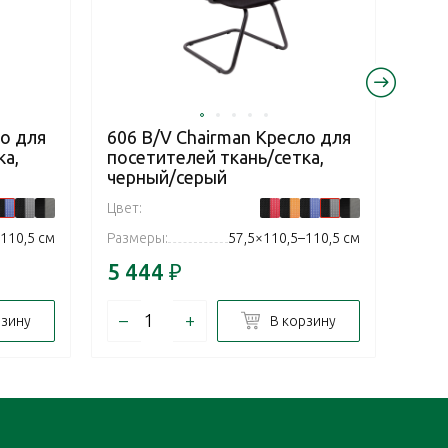
ло для
606 В/V Chairman Кресло для
606
ка,
посетителей ткань/сетка,
пос
черный/серый
чер
Цвет:
Цвет:
110,5 см
Размеры:
57,5×110,5–110,5 см
Разм
5 444
₽
5 4
–
+
–
рзину
В корзину