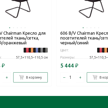
V Chairman Кресло для
606 В/V Chairman Крес
телей ткань/сетка,
посетителей ткань/сет
й/оранжевый
черный/синий
Цвет:
:
57,5×110,5–110,5 см
Размеры:
57,5×110,5–
4
₽
5 444
₽
+
–
+
В корзину
В ко