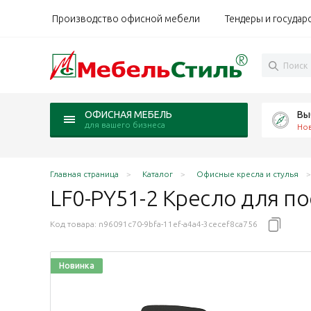
Производство офисной мебели
Тендеры и государ
Вы
ОФИСНАЯ МЕБЕЛЬ
для вашего бизнеса
Но
Главная страница
Каталог
Офисные кресла и стулья
LF0-PY51-2 Кресло для п
Код товара:
n96091c70-9bfa-11ef-a4a4-3cecef8ca756
Новинка
а серо-бежевый DL105-5
бивка черный DL105-45