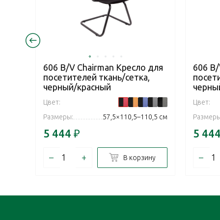
606 В/V Chairman Кресло для
606 В/
посетителей ткань/сетка,
посети
черный/красный
черны
Цвет:
Цвет:
Размеры:
57,5×110,5–110,5 см
Размеры
5 444
₽
5 44
–
+
–
В корзину