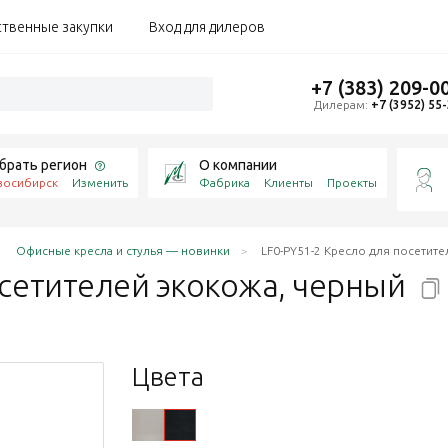
ственные закупки
Вход для дилеров
+7 (383) 209-0
Дилерам:
+7 (3952) 55
брать регион
О компании
восибирск
Изменить
Фабрика
Клиенты
Проекты
Офисные кресла и стулья — новинки
LF0-PY51-2 Кресло для посетит
осетителей экокожа,
черный
Цвета