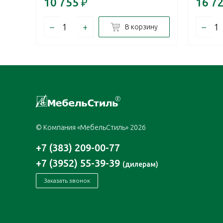
10 755
₽
16 7
–
+
–
В корзину
© Компания «МебельСтиль» 2026
+7 (383) 209-00-77
+7 (3952) 55-39-39
(дилерам)
Заказать звонок