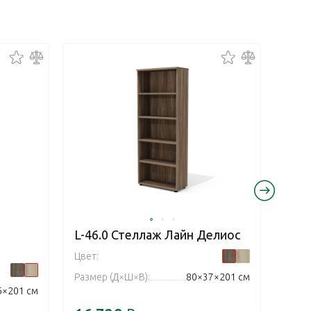
L-46.0 Стеллаж Лайн Делиос
L-4
Цвет:
Цвет:
Размер (Д×Ш×В):
80×37×201 см
Разм
5×201 см