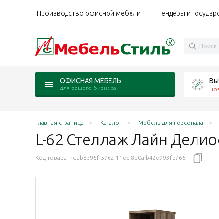
Производство офисной мебели
Тендеры и государ
Вы
ОФИСНАЯ МЕБЕЛЬ
для вашего бизнеса
Но
Главная страница
Каталог
Мебель для персонала
L-62 Стеллаж Лайн
Делио
Код товара:
ndab8595f-5762-11ee-8e0a-b42e993fb766
берг