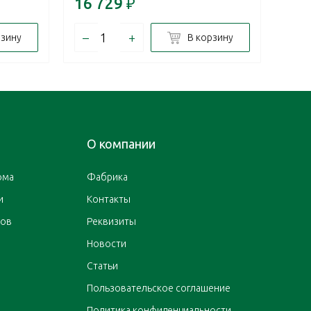
16 729
₽
10 
–
+
–
рзину
В корзину
О компании
ома
Фабрика
и
Контакты
ров
Реквизиты
Новости
Статьи
Пользовательское соглашение
Политика конфиденциальности