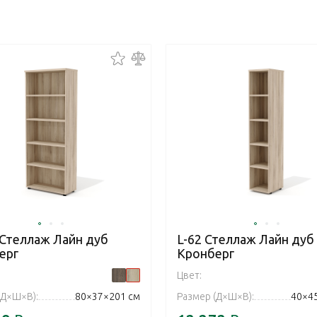
 Стеллаж Лайн дуб
L-62 Стеллаж Лайн дуб
ерг
Кронберг
Цвет:
(Д×Ш×В):
80×37×201 см
Размер (Д×Ш×В):
40×4