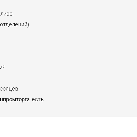
елиос.
5 отделений).
 м
.
3
месяцев.
инпромторга
: есть.