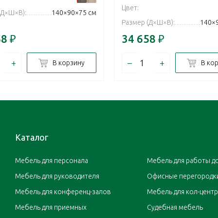
Цвет:
(Д×Ш×В):
140×90×75 см
Размер (Д×Ш×В):
140×
58
₽
34 658
₽
+
–
+
В корзину
В ко
Каталог
Мебель для персонала
Мебель для работы д
Мебель для руководителя
Офисные перегородк
Мебель для конференц-залов
Мебель для кол-цент
Мебель для приемных
Судебная мебель