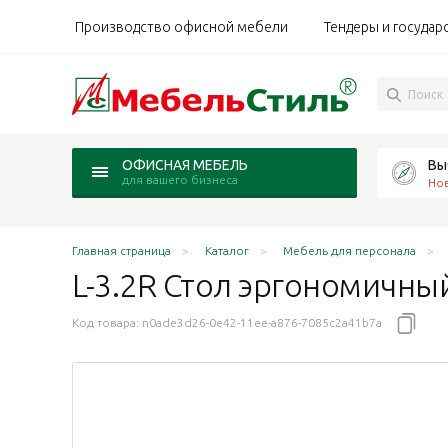
Производство офисной мебели
Тендеры и государ
Вы
ОФИСНАЯ МЕБЕЛЬ
для вашего бизнеса
Но
Главная страница
Каталог
Мебель для персонала
L-3.2R Стол эргономичны
Код товара:
n0ade3d26-0e42-11ee-a876-7085c2a41b7a
 Делиос/антрацит
Line дуб Кронберг/антрацит