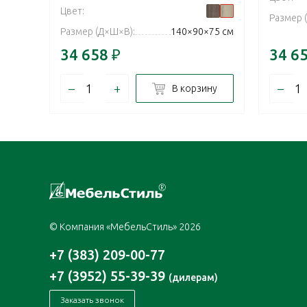
Цвет:
Размер 
Размер (Д×Ш×В):
140×90×75 см
34 658
₽
34 6
–
+
–
В корзину
© Компания «МебельСтиль» 2026
+7 (383) 209-00-77
+7 (3952) 55-39-39
(дилерам)
Заказать звонок