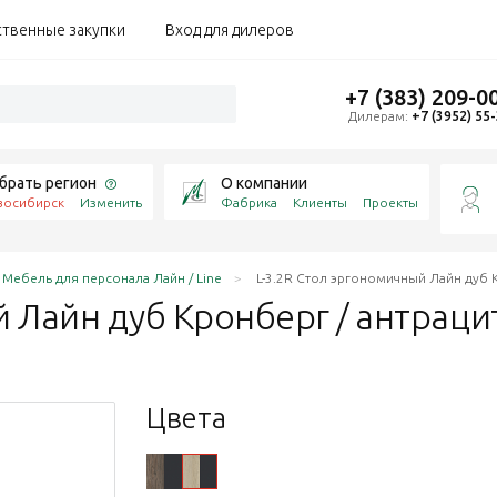
ственные закупки
Вход для дилеров
+7 (383) 209-0
Дилерам:
+7 (3952) 55
брать регион
О компании
восибирск
Изменить
Фабрика
Клиенты
Проекты
Мебель для персонала Лайн / Line
L-3.2R Стол эргономичный Лайн дуб К
й Лайн дуб Кронберг /
антраци
Цвета