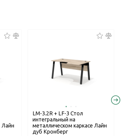
LM-3.2R + LF-3 Стол
LM-2
интегральный на
инт
 Лайн
металлическом каркасе Лайн
мет
дуб Кронберг
дуб