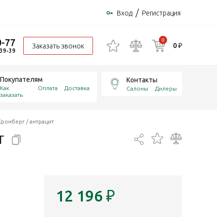
/
Вход
Регистрация
0-77
0
0 ₽
Заказать звонок
-39-39
Покупателям
Контакты
Как
Оплата
Доставка
Салоны
Дилеры
заказать
ронберг / антрацит
т
12 196
₽