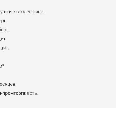
глушки в столешнице.
ерг.
берг.
цит.
ацит.
 м
.
3
месяцев.
инпромторга
: есть.