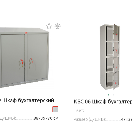
9 Шкаф бухгалтерский
КБС 06 Шкаф бухгалте
Цвет:
(Д×Ш×В):
88×39×70 см
Размер (Д×Ш×В):
47×3