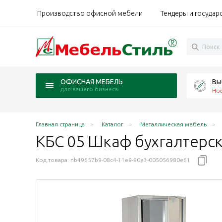
Производство офисной мебели
Тендеры и государ
Вы
ОФИСНАЯ МЕБЕЛЬ
для вашего бизнеса
Но
Главная страница
Каталог
Металлическая мебель
КБС 05 Шкаф
бухгалтерс
Код товара:
nb49657b9-08c4-11e9-80e3-005056980e61