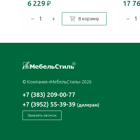
6 229
₽
17 7
–
+
–
В корзину
© Компания «МебельСтиль» 2026
+7 (383) 209-00-77
+7 (3952) 55-39-39
(дилерам)
Заказать звонок