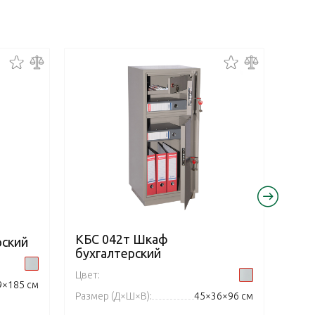
КБС 042т Шкаф
рский
КБС
бухгалтерский
бух
Цвет:
Цвет:
9×185 см
Размер (Д×Ш×В):
45×36×96 см
Разм