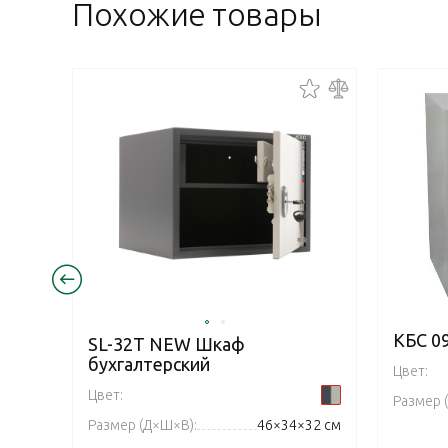
Похожие товары
КБС 0
SL-32Т NEW Шкаф
бухгалтерский
Цвет:
Цвет:
Размер 
Размер (Д×Ш×В):
46×34×32 см