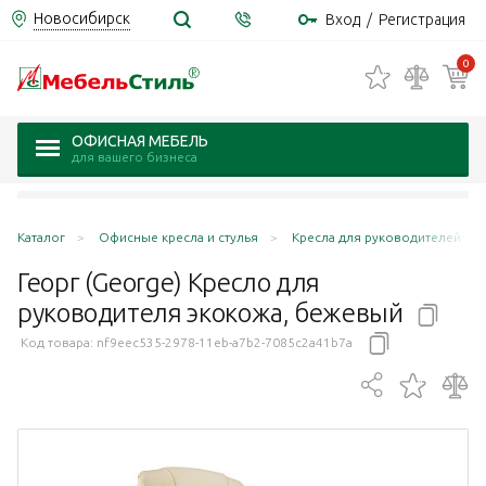
Новосибирск
Вход
/
Регистрация
0
ОФИСНАЯ МЕБЕЛЬ
для вашего бизнеса
Каталог
Офисные кресла и стулья
Кресла для руководителей
Георг (George) Кресло для
руководителя экокожа,
бежевый
Код товара:
nf9eec535-2978-11eb-a7b2-7085c2a41b7a