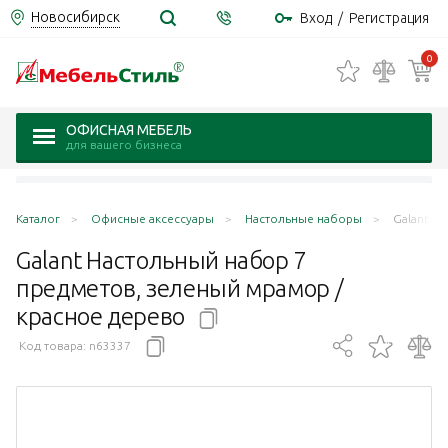
Новосибирск
Вход
/
Регистрация
0
ОФИСНАЯ МЕБЕЛЬ
для вашего бизнеса
Каталог
Офисные аксессуары
Настольные наборы
Galant Н
Galant Настольный набор 7
предметов, зеленый мрамор /
красное
дерево
Код товара:
n63337