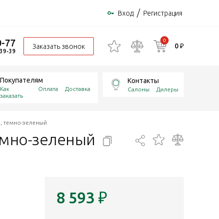
/
Вход
Регистрация
0-77
0
0 ₽
Заказать звонок
-39-39
Покупателям
Контакты
Как
Оплата
Доставка
Салоны
Дилеры
заказать
а, темно-зеленый
емно-зеленый
8 593
₽