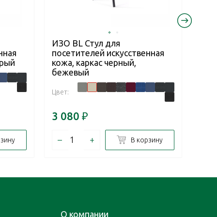
ИЗО BL Стул для
ИЗО
нная
посетителей искусственная
посе
ерый
кожа, каркас черный,
чер
бежевый
Цвет:
Цвет:
3 080
₽
2 7
–
+
–
рзину
В корзину
О компании