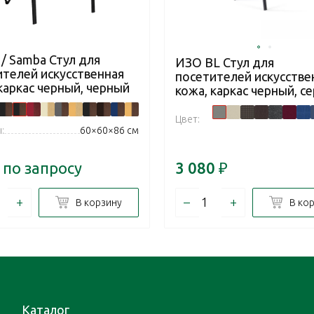
/ Samba Стул для
ИЗО BL Стул для
ителей искусственная
посетителей искусстве
каркас черный, черный
кожа, каркас черный, с
Цвет:
:
60×60×86 см
 по запросу
3 080
₽
+
–
+
В корзину
В ко
Каталог