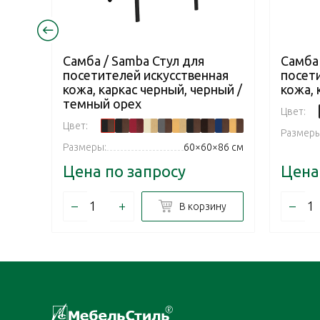
Самба / Samba Стул для
Самба 
посетителей искусственная
посет
кожа, каркас черный, черный /
кожа, 
темный орех
Цвет:
Цвет:
Размеры
Размеры:
60×60×86 см
Цена по запросу
Цена
–
+
–
В корзину