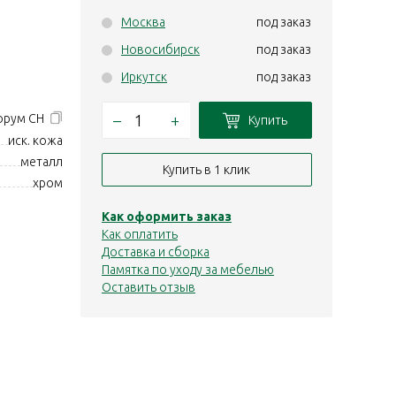
Москва
под заказ
Новосибирск
под заказ
Иркутск
под заказ
–
+
орум CH
Купить
иск. кожа
металл
Купить в 1 клик
хром
Как оформить заказ
Как оплатить
Доставка и сборка
Памятка по уходу за мебелью
Оставить отзыв