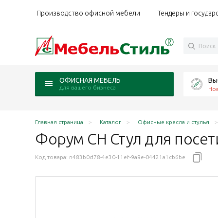
Производство офисной мебели
Тендеры и государ
Вы
ОФИСНАЯ МЕБЕЛЬ
для вашего бизнеса
Но
Главная страница
Каталог
Офисные кресла и стулья
Форум CH Стул для посет
Код товара:
n483b0d78-4e30-11ef-9a9e-04421a1cb6be
м
4, каркас хром
аркас хром
ый Z-20, каркас хром
ний Z-19, каркас хром
ый Z-11, каркас хром