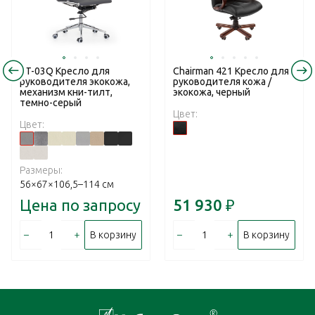
RT-03Q Кресло для
Chairman 421 Кресло для
руководителя экокожа,
руководителя кожа /
механизм кни-тилт,
экокожа, черный
темно-серый
Цвет:
Цвет:
Размеры:
56×67×106,5–114 см
Цена по запросу
51 930
₽
–
+
–
+
В корзину
В корзину