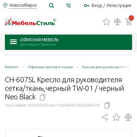
Новосибирск
Вход
/
Регистрация
0
ОФИСНАЯ МЕБЕЛЬ
для вашего бизнеса
Каталог
Офисные кресла и стулья
Кресла для руководителей
CH-607SL Кресло для руководителя
сетка/ткань,черный TW-01 / черный
Neo
Black
Код товара:
n3f016766-bcee-11ed-a858-7085c2a41b7a