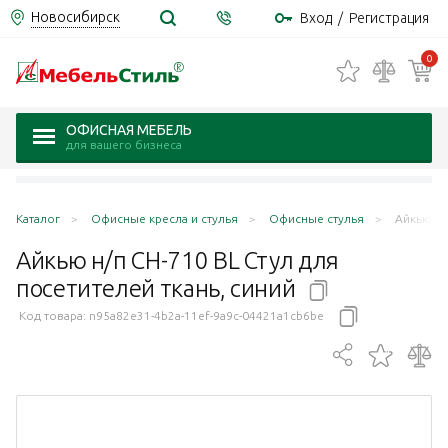
Новосибирск
Вход
/
Регистрация
0
ОФИСНАЯ МЕБЕЛЬ
для вашего бизнеса
Каталог
Офисные кресла и стулья
Офисные стулья
Айкью н/
Айкью н/п CH-710 BL Стул для
посетителей ткань,
синий
Код товара:
n95a82e31-4b2a-11ef-9a9c-04421a1cb6be