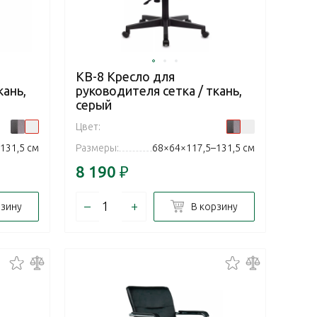
KB-8 Кресло для
кань,
руководителя сетка / ткань,
серый
Цвет:
131,5 см
Размеры:
68×64×117,5–131,5 см
8 190
₽
–
+
рзину
В корзину