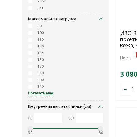
есть
нет
Максимальная нагрузка
90
ИЗО B
100
посет
110
кожа, 
120
135
Цвет:
150
180
3 08
220
200
140
–
Показать еще
Внутренняя высота спинки (см)
от
до
30
86