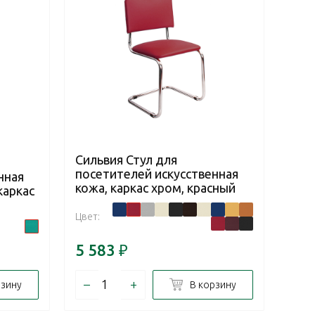
Сильвия Стул для
посетителей искусственная
нная
кожа, каркас хром, красный
каркас
Цвет:
5 583
₽
–
+
рзину
В корзину