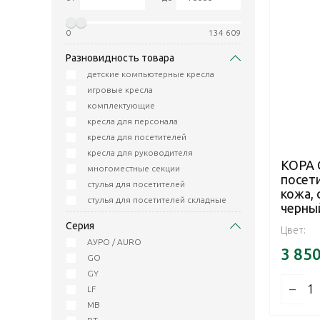
0
134 609
Разновидность товара
детские компьютерные кресла
игровые кресла
комплектующие
кресла для персонала
кресла для посетителей
кресла для руководителя
КОРА 
многоместные секции
посет
стулья для посетителей
кожа, 
стулья для посетителей складные
черны
Серия
Цвет:
АУРО / AURO
3 85
GO
GY
–
LF
MB