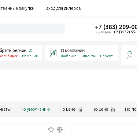
ственные закупки
Вход для дилеров
+7 (383) 209-0
Дилерам:
+7 (3952) 55
брать регион
О компании
восибирск
Изменить
Фабрика
Клиенты
Проекты
я
вать:
По умолчанию
По цене
По цене
По по