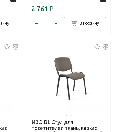
2 761
₽
–
+
рзину
В корзину
ИЗО BL Стул для
кас
посетителей ткань, каркас