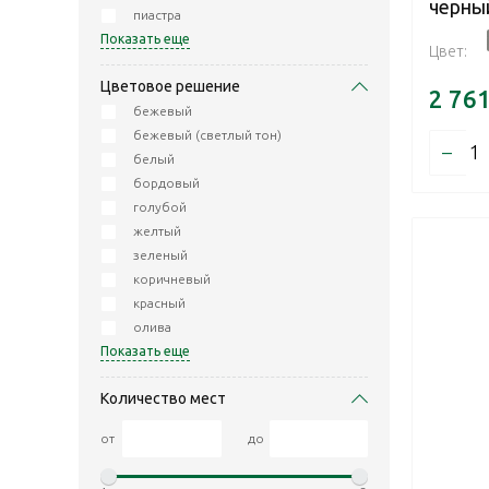
черны
пиастра
Показать еще
Цвет:
Цветовое решение
2 76
бежевый
бежевый (светлый тон)
–
белый
бордовый
голубой
желтый
зеленый
коричневый
красный
олива
Показать еще
Количество мест
от
до