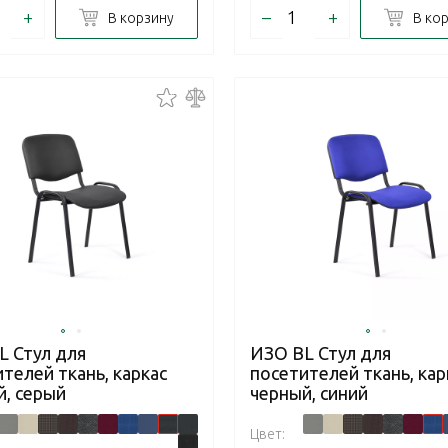
+
–
+
В корзину
В ко
L Стул для
ИЗО BL Стул для
телей ткань, каркас
посетителей ткань, кар
й, серый
черный, синий
Цвет: