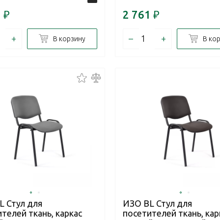
2
₽
2 761
₽
+
–
+
В корзину
В ко
L Стул для
ИЗО BL Стул для
телей ткань, каркас
посетителей ткань, кар