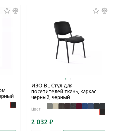
ИЗО BL Стул для
ком
посетителей ткань, каркас
черный
черный, черный
Цвет:
2 032
₽