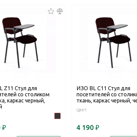
L Z11 Стул для
ИЗО BL C11 Стул для
ителей со столиком
посетителей со столи
а, каркас черный,
ткань, каркас черный, 
й
Цвет:
0
₽
4 190
₽