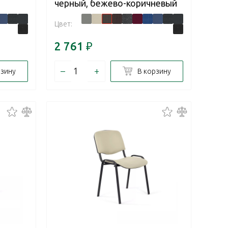
черный, бежево-коричневый
Цвет:
2 761
₽
–
+
рзину
В корзину