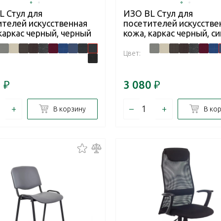
L Стул для
ИЗО BL Стул для
ителей искусственная
посетителей искусстве
каркас черный, черный
кожа, каркас черный, с
Цвет:
2
₽
3 080
₽
+
–
+
В корзину
В ко