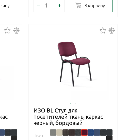
–
+
рзину
В корзину
ИЗО BL Стул для
кас
посетителей ткань, каркас
черный, бордовый
Цвет: