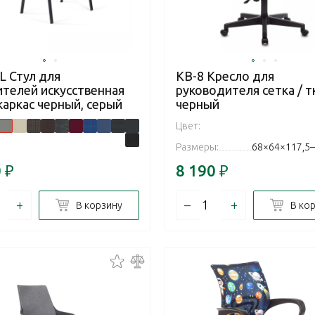
L Стул для
KB-8 Кресло для
ителей искусственная
руководителя сетка / т
каркас черный, серый
черный
Цвет:
Размеры:
68×64×117,5–
0
₽
8 190
₽
+
–
+
В корзину
В ко