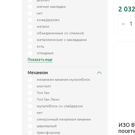
мягкие накладки
2 03
нет
кожа/дерево
–
металл
объединенные со спинкой
металлические с накладками
есть
откидные
Показать еще
Механизм
механизм качания мультиблок
кни-тилт
Топ Ган
Топ Ган Люкс
мультиблок со слайдером
нет
синхронный механизм качания
ИЗО B
шарнирный
посети
трансформер