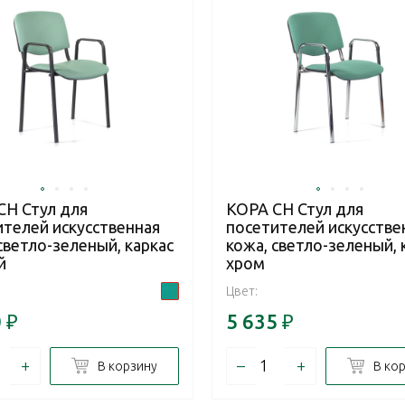
CH Стул для
КОРА CH Стул для
ителей искусственная
посетителей искусстве
светло-зеленый, каркас
кожа, светло-зеленый, 
й
хром
Цвет:
0
₽
5 635
₽
+
–
+
В корзину
В ко