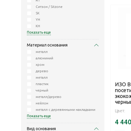
RT
Ситзон / Sitzone
SK
YH
KH
Показать еще
Материал основания
металл
алюминий
хром
дерево
металл
ИЗО B
пластик
посет
черный
экокож
металл/дерево
черны
нейлон
металл с деревянными накладками
Цвет:
Показать еще
4 44
Вид основания