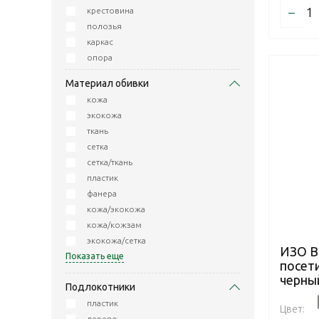
–
крестовина
полозья
каркас
опора
Материал обивки
кожа
экокожа
ткань
сетка
сетка/ткань
пластик
фанера
кожа/экокожа
кожа/кожзам
экокожа/сетка
ИЗО B
Показать еще
посети
черны
Подлокотники
пластик
Цвет:
дерево