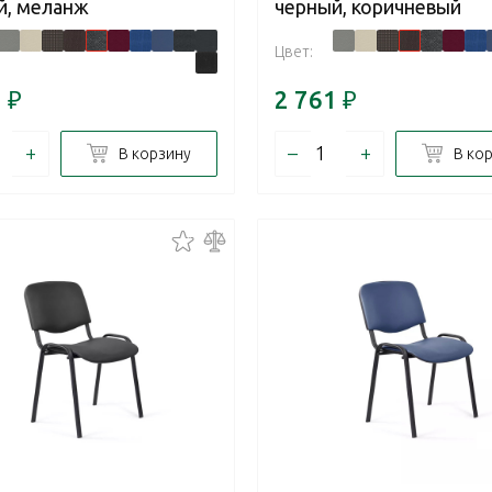
й, меланж
черный, коричневый
Цвет:
1
₽
2 761
₽
+
–
+
В корзину
В ко