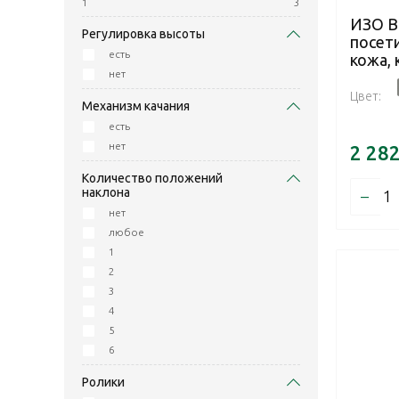
1
3
ИЗО B
Регулировка высоты
посет
есть
кожа, 
нет
Цвет:
Механизм качания
есть
нет
2 28
Количество положений
наклона
–
нет
любое
1
2
3
4
5
6
Ролики