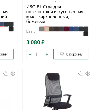
ИЗО BL Стул для
нная
посетителей искусственная
иний
кожа, каркас черный,
бежевый
Цвет:
3 080
₽
–
+
рзину
В корзину