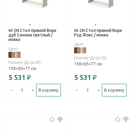
W-2N Стол прямой Ворк
W-2N Стол прямой Ворк
дуб Сонома светлый /
Рэд Фокс / мокко
мокко
Цвет:
Цвет:
Размер (Д×Ш×В):
Размер (Д×Ш×В):
150×65×77 см
150×65×77 см
5 531
₽
5 531
₽
–
+
–
+
В корзину
В корзину