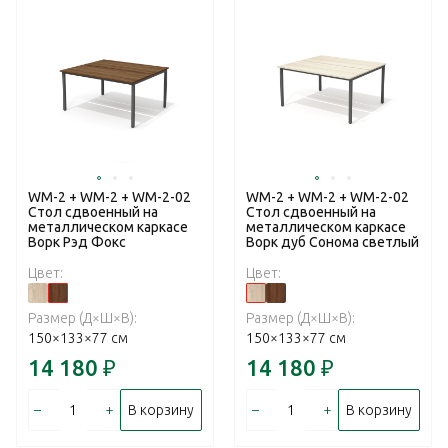
WM-2 + WM-2 + WM-2-02
WM-2 + WM-2 + WM-2-02
Стол сдвоенный на
Стол сдвоенный на
металлическом каркасе
металлическом каркасе
Ворк Рэд Фокс
Ворк дуб Сонома светлый
Цвет:
Цвет:
Размер (Д×Ш×В):
Размер (Д×Ш×В):
150×133×77 см
150×133×77 см
14 180
₽
14 180
₽
–
+
–
+
В корзину
В корзину