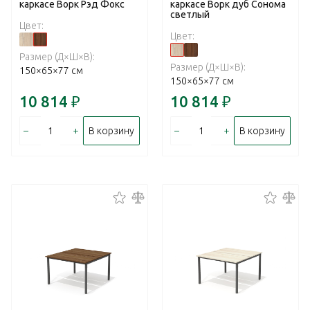
каркасе Ворк Рэд Фокс
каркасе Ворк дуб Сонома
светлый
Цвет:
Цвет:
Размер (Д×Ш×В):
Размер (Д×Ш×В):
150×65×77 см
150×65×77 см
10 814
₽
10 814
₽
–
+
–
+
В корзину
В корзину