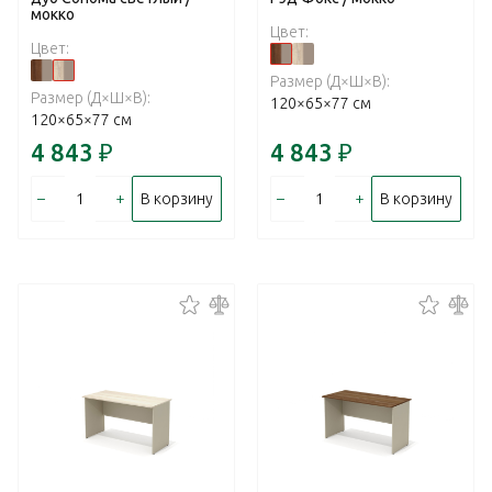
мокко
Цвет:
Цвет:
Размер (Д×Ш×В):
Размер (Д×Ш×В):
120×65×77 см
120×65×77 см
4 843
₽
4 843
₽
–
+
–
+
В корзину
В корзину