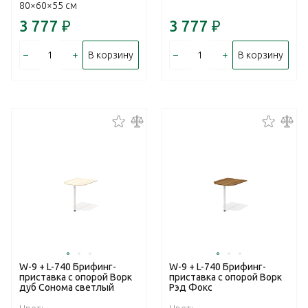
80×60×55 см
3 777
₽
3 777
₽
–
+
–
+
В корзину
В корзину
W-9 + L-740 Брифинг-
W-9 + L-740 Брифинг-
приставка с опорой Ворк
приставка с опорой Ворк
дуб Сонома светлый
Рэд Фокс