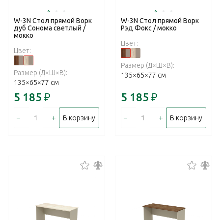
W-3N Стол прямой Ворк
W-3N Стол прямой Ворк
дуб Сонома светлый /
Рэд Фокс / мокко
мокко
Цвет:
Цвет:
Размер (Д×Ш×В):
Размер (Д×Ш×В):
135×65×77 см
135×65×77 см
5 185
₽
5 185
₽
–
+
–
+
В корзину
В корзину