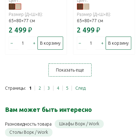
Цвет:
Цвет:
Размер (Д×Ш×В):
Размер (Д×Ш×В):
65×80×77 см
65×80×77 см
2 499
₽
2 499
₽
–
+
–
+
В корзину
В корзину
Показать еще
Страницы:
1
2
3
4
5
След.
Вам может быть интересно
Шкафы Ворк / Work
Разновидность товара
Столы Ворк / Work