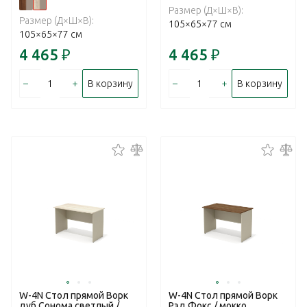
Размер (Д×Ш×В):
Размер (Д×Ш×В):
105×65×77 см
105×65×77 см
4 465
₽
4 465
₽
–
+
–
+
В корзину
В корзину
W-4N Стол прямой Ворк
W-4N Стол прямой Ворк
дуб Сонома светлый /
Рэд Фокс / мокко