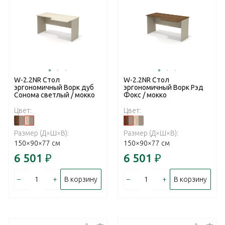
W-2.2NR Стол
W-2.2NR Стол
эргономичный Ворк дуб
эргономичный Ворк Рэд
Сонома светлый / мокко
Фокс / мокко
Цвет:
Цвет:
Размер (Д×Ш×В):
Размер (Д×Ш×В):
150×90×77 см
150×90×77 см
6 501
₽
6 501
₽
–
+
–
+
В корзину
В корзину