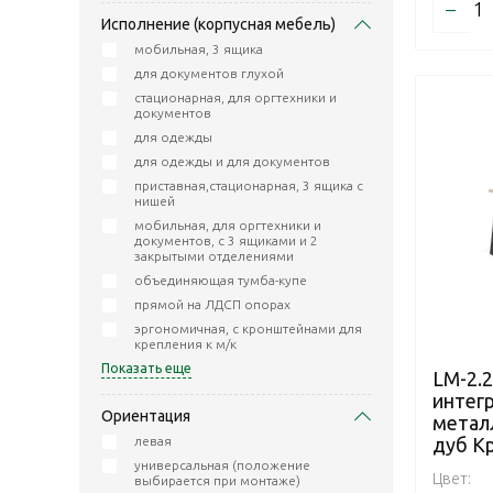
–
Исполнение (корпусная мебель)
мобильная, 3 ящика
для документов глухой
стационарная, для оргтехники и
документов
для одежды
для одежды и для документов
приставная,стационарная, 3 ящика с
нишей
мобильная, для оргтехники и
документов, с 3 ящиками и 2
закрытыми отделениями
объединяющая тумба-купе
прямой на ЛДСП опорах
эргономичная, с кронштейнами для
крепления к м/к
Показать еще
LM-2.2
интег
Ориентация
метал
дуб К
левая
универсальная (положение
Цвет:
выбирается при монтаже)