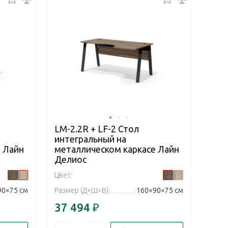
LM-2.2R + LF-2 Стол
интегральный на
 Лайн
металлическом каркасе Лайн
Делиос
Цвет:
90×75 см
Размер (Д×Ш×В):
160×90×75 см
37 494
₽