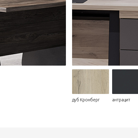
дуб Кронберг
антрацит