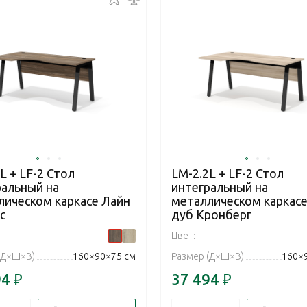
L + LF-2 Стол
LM-2.2L + LF-2 Стол
ральный на
интегральный на
лическом каркасе Лайн
металлическом каркасе
с
дуб Кронберг
Цвет:
(Д×Ш×В):
160×90×75 см
Размер (Д×Ш×В):
160×
94
₽
37 494
₽