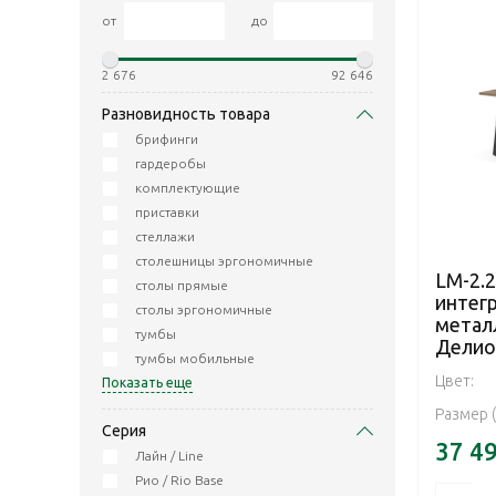
от
до
2 676
92 646
Разновидность товара
брифинги
гардеробы
комплектующие
приставки
стеллажи
столешницы эргономичные
LM-2.2
столы прямые
интег
столы эргономичные
метал
тумбы
Делио
тумбы мобильные
Цвет:
Показать еще
Размер 
Серия
37 4
Лайн / Line
Рио / Rio Base