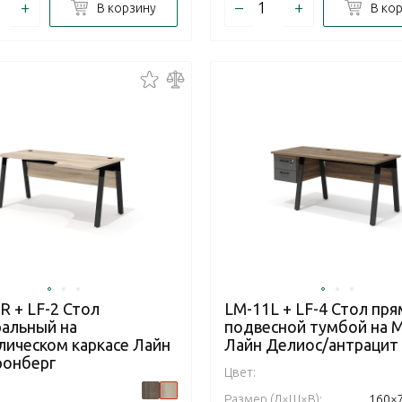
+
–
+
В корзину
В ко
R + LF-2 Стол
LM-11L + LF-4 Стол пря
ральный на
подвесной тумбой на 
лическом каркасе Лайн
Лайн Делиос/антрацит
ронберг
Цвет:
Размер (Д×Ш×В):
160×