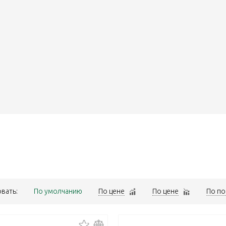
вать:
По умолчанию
По цене
По цене
По по