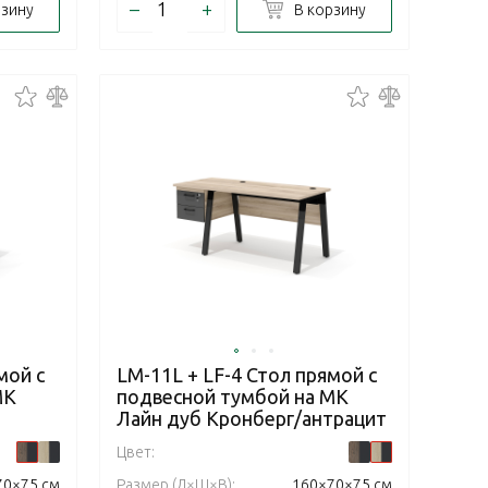
–
+
рзину
В корзину
мой с
LM-11L + LF-4 Стол прямой с
МК
подвесной тумбой на МК
Лайн дуб Кронберг/антрацит
Цвет:
70×75 см
Размер (Д×Ш×В):
160×70×75 см