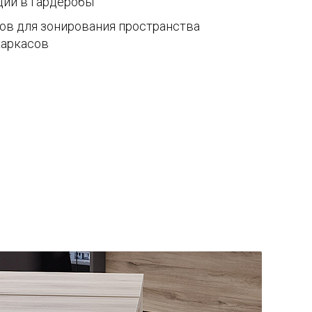
ции в гардеробы
в для зонирования пространства
каркасов