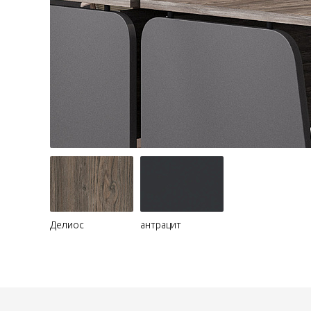
Делиос
антрацит